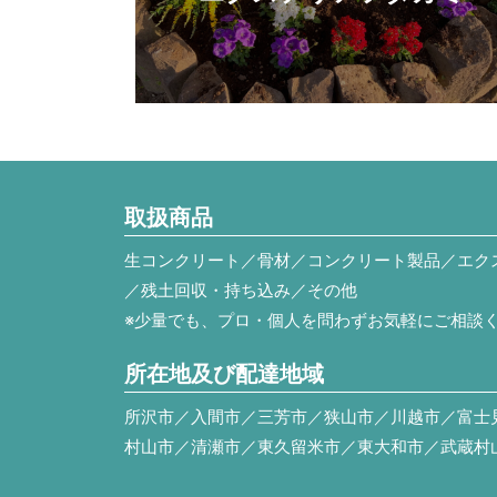
取扱商品
生コンクリート／骨材／コンクリート製品／エク
／残土回収・持ち込み／その他
※少量でも、プロ・個人を問わずお気軽にご相談
所在地及び配達地域
所沢市／入間市／三芳市／狭山市／川越市／富士
村山市／清瀬市／東久留米市／東大和市／武蔵村