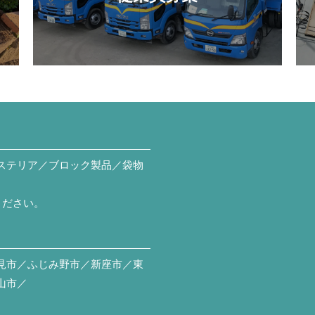
ステリア／ブロック製品／袋物
ください。
見市／ふじみ野市／新座市／東
山市／