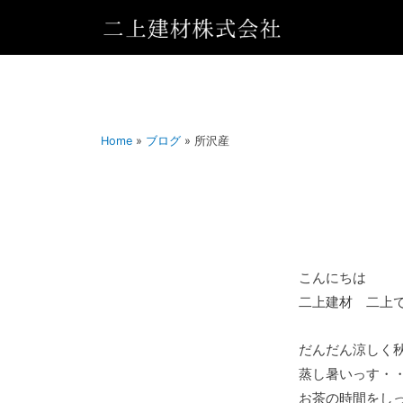
Home
»
ブログ
»
所沢産
こんにちは
二上建材 二上
だんだん涼しく
蒸し暑いっす・・・
お茶の時間をし