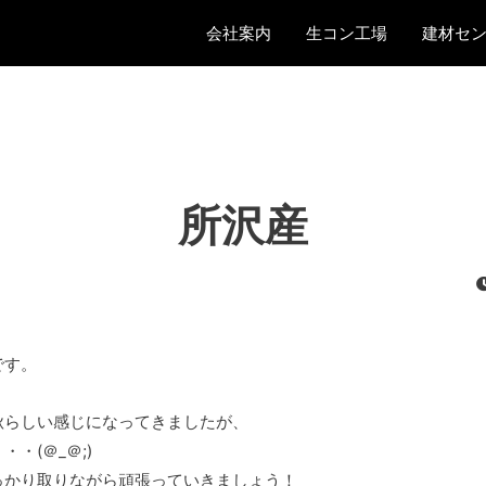
会社案内
生コン工場
建材セ
所沢産
です。
秋らしい感じになってきましたが、
・(＠_＠;)
っかり取りながら頑張っていきましょう！