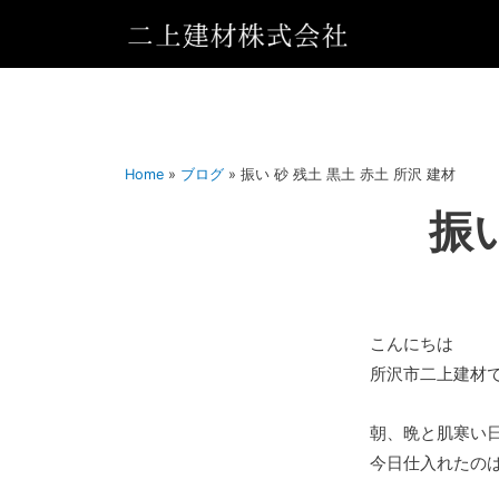
Home
»
ブログ
»
振い 砂 残土 黒土 赤土 所沢 建材
振い
こんにちは
所沢市二上建材
朝、晩と肌寒い
今日仕入れたの