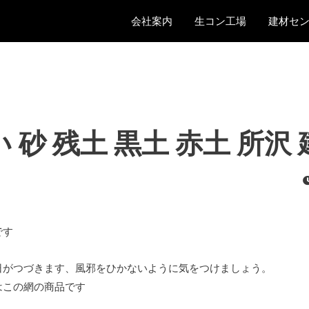
会社案内
生コン工場
建材セ
 砂 残土 黒土 赤土 所沢
です
日がつづきます、風邪をひかないように気をつけましょう。
はこの網の商品です