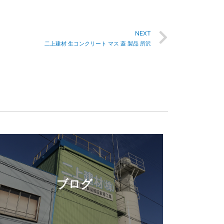
NEXT
二上建材 生コンクリート マス 蓋 製品 所沢
ブログ