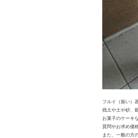
フルイ（振い）
残土や土や砂、
お菓子のケーキ
質問やお求め価
また、一般の方