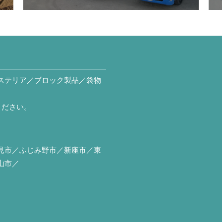
ステリア／ブロック製品／袋物
ください。
見市／ふじみ野市／新座市／東
山市／