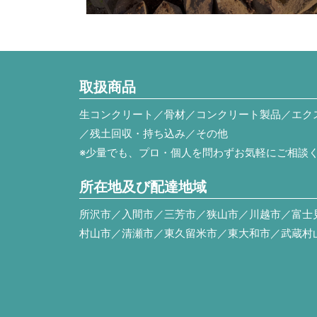
取扱商品
生コンクリート／骨材／コンクリート製品／エク
／残土回収・持ち込み／その他
※少量でも、プロ・個人を問わずお気軽にご相談
所在地及び配達地域
所沢市／入間市／三芳市／狭山市／川越市／富士
村山市／清瀬市／東久留米市／東大和市／武蔵村