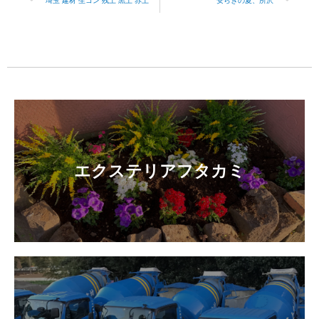
埼玉 建材 生コン 残土 黒土 赤土
安らぎの夏、所沢
エクステリアフタカミ