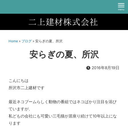
Home
»
ブログ
»
安らぎの夏、所沢
安らぎの夏、所沢
2016年8月19日
こんにちは
所沢市二上建材です
最近ネコブームらしく動物の番組ではネコばかり注目を浴び
ていますが、
私どもの会社にも可愛い三毛猫が居座り続けて10年以上にな
ります