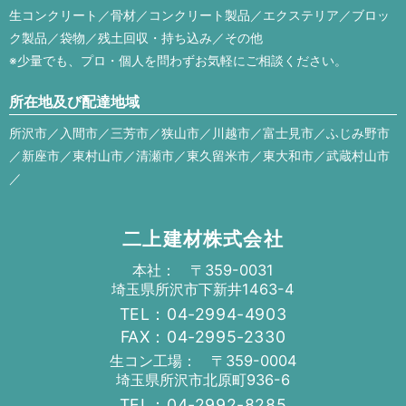
生コンクリート／骨材／コンクリート製品／エクステリア／ブロッ
ク製品／袋物／残土回収・持ち込み／その他
※少量でも、プロ・個人を問わずお気軽にご相談ください。
所在地及び配達地域
所沢市／入間市／三芳市／狭山市／川越市／富士見市／ふじみ野市
／新座市／東村山市／清瀬市／東久留米市／東大和市／武蔵村山市
／
二上建材株式会社
本社： 〒359-0031
埼玉県所沢市下新井1463-4
TEL：04-2994-4903
FAX：04-2995-2330
生コン工場： 〒359-0004
埼玉県所沢市北原町936-6
TEL：04-2992-8285