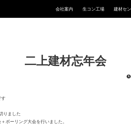
会社案内
生コン工場
建材セ
二上建材忘年会
です
切りました
会＋ボーリング大会を行いました。