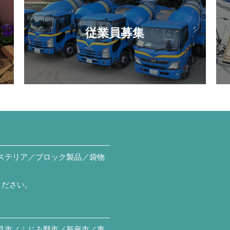
従業員募集
ステリア／ブロック製品／袋物
ください。
見市／ふじみ野市／新座市／東