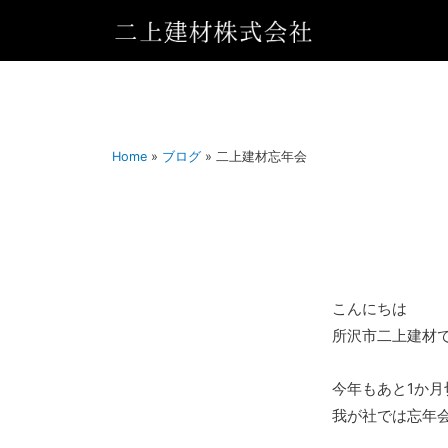
Home
»
ブログ
»
二上建材忘年会
こんにちは
所沢市二上建材
今年もあと1か月
我が社では忘年