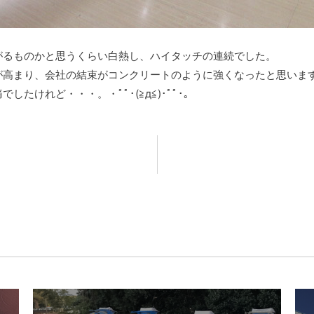
がるものかと思うくらい白熱し、ハイタッチの連続でした。
が高まり、会社の結束がコンクリートのように強くなったと思いま
したけれど・・・。・ﾟﾟ･(≧д≦)･ﾟﾟ･｡