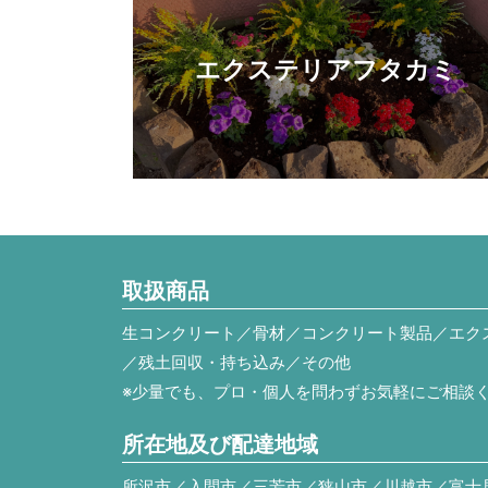
エクステリアフタカミ
取扱商品
生コンクリート／骨材／コンクリート製品／エク
／残土回収・持ち込み／その他
※少量でも、プロ・個人を問わずお気軽にご相談
所在地及び配達地域
所沢市／入間市／三芳市／狭山市／川越市／富士